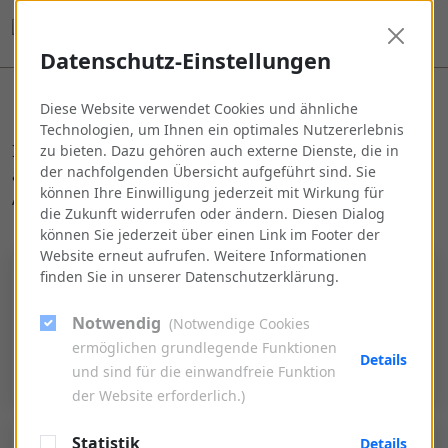
Datenschutz-Einstellungen
RÄUMLICHKEITEN
Diese Website verwendet Cookies und ähnliche
Technologien, um Ihnen ein optimales Nutzererlebnis
In unserem Stucksaal lassen sich diverse Strukturen
zu bieten. Dazu gehören auch externe Dienste, die in
der nachfolgenden Übersicht aufgeführt sind. Sie
anordnen. Bis zu 80 Personen können hier die ruhige
können Ihre Einwilligung jederzeit mit Wirkung für
Atmosphäre und das stilvolle Ambiente genießen.
die Zukunft widerrufen oder ändern. Diesen Dialog
können Sie jederzeit über einen Link im Footer der
Website erneut aufrufen. Weitere Informationen
finden Sie in unserer Datenschutzerklärung.
Notwendig
(Notwendige Cookies
ermöglichen grundlegende Funktionen
Details
und sind für die einwandfreie Funktion
der Website erforderlich.)
Statistik
Details