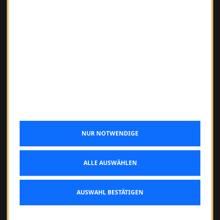
KONTAKT & SONSTIGES
Kontaktformular
Jobs
Impressum
Datenschutz
Cookie-Einstellungen
Täglich geöffnet
So - Do 09:00 – 23:00 Uhr
Fr, Sa 09:00 - 00:00 Uhr
NUR NOTWENDIGE
ALLE AUSWÄHLEN
AUSWAHL BESTÄTIGEN
© 2026 Café Luitpold Bamberg. Alle Rechte vorbehalten.